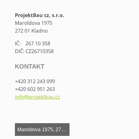
ProjektBau
cz,
s.r.o.
Maroldova 1975
272 01 Kladno
IČ: 267 10 358
DIČ: CZ26710358
KONTAKT
+420 312 243 099
​+420 602 951 263
info@projektbau.cz
Maroldova 1975, 272 01 Kladno, Česká republika